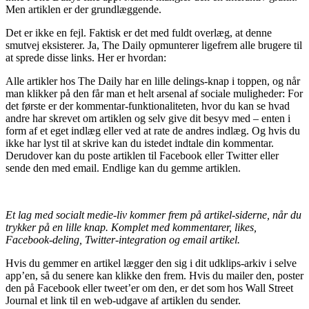
Men artiklen er der grundlæggende.
Det er ikke en fejl. Faktisk er det med fuldt overlæg, at denne
smutvej eksisterer. Ja, The Daily opmunterer ligefrem alle brugere til
at sprede disse links. Her er hvordan:
Alle artikler hos The Daily har en lille delings-knap i toppen, og når
man klikker på den får man et helt arsenal af sociale muligheder: For
det første er der kommentar-funktionaliteten, hvor du kan se hvad
andre har skrevet om artiklen og selv give dit besyv med – enten i
form af et eget indlæg eller ved at rate de andres indlæg. Og hvis du
ikke har lyst til at skrive kan du istedet indtale din kommentar.
Derudover kan du poste artiklen til Facebook eller Twitter eller
sende den med email. Endlige kan du gemme artiklen.
Et lag med socialt medie-liv kommer frem på artikel-siderne, når du
trykker på en lille knap. Komplet med kommentarer, likes,
Facebook-deling, Twitter-integration og email artikel.
Hvis du gemmer en artikel lægger den sig i dit udklips-arkiv i selve
app’en, så du senere kan klikke den frem. Hvis du mailer den, poster
den på Facebook eller tweet’er om den, er det som hos Wall Street
Journal et link til en web-udgave af artiklen du sender.