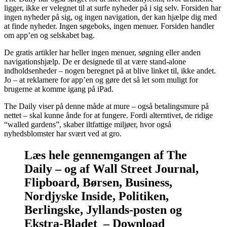
ligger, ikke er velegnet til at surfe nyheder på i sig selv. Forsiden har
ingen nyheder på sig, og ingen navigation, der kan hjælpe dig med
at finde nyheder. Ingen søgeboks, ingen menuer. Forsiden handler
om app’en og selskabet bag.
De gratis artikler har heller ingen menuer, søgning eller anden
navigationshjælp. De er designede til at være stand-alone
indholdsenheder – nogen beregnet på at blive linket til, ikke andet.
Jo – at reklamere for app’en og gøre det så let som muligt for
brugerne at komme igang på iPad.
The Daily viser på denne måde at mure – også betalingsmure på
nettet – skal kunne ånde for at fungere. Fordi alterntivet, de ridige
“walled gardens”, skaber iltfattige miljøer, hvor også
nyhedsblomster har svært ved at gro.
Læs hele gennemgangen af The
Daily – og af Wall Street Journal,
Flipboard, Børsen, Business,
Nordjyske Inside, Politiken,
Berlingske, Jyllands-posten og
Ekstra-Bladet – Download