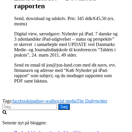
rapporten
Send, download og udskriv. Pris: 345 ddk/€45,50 (ex.
moms)
Digital view, særudgave: Nyheder på iPad. 7 danske og
3 udenlandske iPad-udgivelser – status og perspektiv”
er skrevet i samarbejde med UPDATE ved Danmarks
Medie- og Journalisthøjskole til konferencen “Tablets i
praksis”, 24. marts 2011, 49 sider.
Send en email til jon@jon-lund.com med dit navn, evt.
firmanavn og adresse med “Køb Nyheder på iPad-
rapport” som subject, og du modtager rapporten som
PDF samt faktura.
Tags:
facebook
ipad
pay-wall
social media
The Daily
twitter
Søg
efter:
Seneste nyt på bloggen: