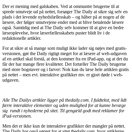
Der er mening med galskaben. Ved at ommuntre brugerne til at
sprede smutveje ud på nettet, forsøger The Daily at sikre sig selv en
plads i det levende nyhedsfællesskab – og håber på at nogen af de
læsere, der følger smutvejene ender med at blive betalende læsere
også. Samtidig med at The Daily selv kommer til at give en bedre
læseoplevelse, hvor læserfællesskabets puster blidt liv i de
redaktionelle artikler.
For at sikre at så mange som muligt ikke lader sig nøjes med gratis-
versionen, gør the Daily rigtigt meget for at læsere af web-udgaven
af en artikel skal forstå, at den kommer fra en iPad-app, og at det du
får der har mange flere kvaliteter. Det fortæller The Daily brugerne
med store bogstaver og i farver: Nok kan du læse hele artiklen gratis
på nettet – men evt. interaktive grafikker mv. er gjort døde i web-
udgaven.
Alle The Dailys artikler ligger på thedaily.com. I fuldtekst, med lidt
færre interaktive elementer og uden mulighed for at kunne bevæge
sig rundt i nyhederne på sitet. Til gengæld godt med reklamer for
iPad-versionen.
Men det er ikke kun de interaktive grafikker der mangler på nettet.
The Daily har også sørget for at sitet thedaily.com, hvor artiklerne