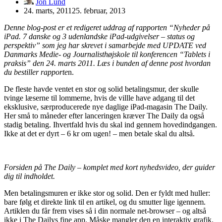
Jon Lund
24. marts, 2011
25. februar, 2013
Denne blog-post er et redigeret uddrag af rapporten “Nyheder på
iPad. 7 danske og 3 udenlandske iPad-udgivelser – status og
perspektiv” som jeg har skrevet i samarbejde med UPDATE ved
Danmarks Medie- og Journalisthøjskole til konferencen “Tablets i
praksis” den 24. marts 2011. Læs i bunden af denne post hvordan
du bestiller rapporte
n.
De fleste havde ventet en stor og solid betalingsmur, der skulle
tvinge læserne til lommerne, hvis de villle have adgang til det
eksklusive, særproducerede nye daglige iPad-magasin The Daily.
Her små to måneder efter lanceringen kræver The Daily da også
stadig betaling. Ihvertfald hvis du skal ind gennem hovedindgangen.
Ikke at det er dyrt – 6 kr om ugen! – men betale skal du altså.
Forsiden på The Daily – komplet med kort nyhedsvideo, der guider
dig til indholdet.
Men betalingsmuren er ikke stor og solid. Den er fyldt med huller:
bare følg et direkte link til en artikel, og du smutter lige igennem.
Artiklen du får frem vises så i din normale net-browser – og altså
ikke i The Dailys fine app. Måske mangler den en interaktiv grafik.