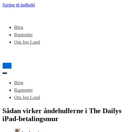
Spring til indhold
Blog
Rapporter
Om Jon Lund
Tænd/sluk
for
Tænd/sluk
navigation
for
Blog
navigation
Rapporter
Om Jon Lund
Sådan virker åndehullerne i The Dailys
iPad-betalingsmur