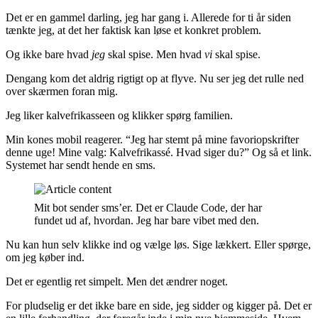
Det er en gammel darling, jeg har gang i. Allerede for ti år siden
tænkte jeg, at det her faktisk kan løse et konkret problem.
Og ikke bare hvad
jeg
skal spise. Men hvad
vi
skal spise.
Dengang kom det aldrig rigtigt op at flyve. Nu ser jeg det rulle ned
over skærmen foran mig.
Jeg liker kalvefrikasseen og klikker spørg familien.
Min kones mobil reagerer. “Jeg har stemt på mine favoriopskrifter
denne uge! Mine valg: Kalvefrikassé. Hvad siger du?” Og så et link.
Systemet har sendt hende en sms.
Mit bot sender sms’er. Det er Claude Code, der har
fundet ud af, hvordan. Jeg har bare vibet med den.
Nu kan hun selv klikke ind og vælge løs. Sige lækkert. Eller spørge,
om jeg køber ind.
Det er egentlig ret simpelt. Men det ændrer noget.
For pludselig er det ikke bare en side, jeg sidder og kigger på. Det er