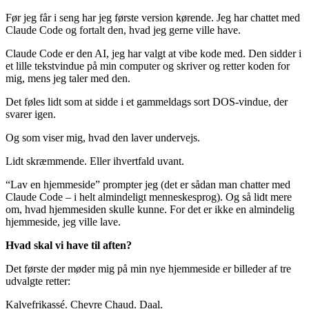
Før jeg får i seng har jeg første version kørende. Jeg har chattet med
Claude Code og fortalt den, hvad jeg gerne ville have.
Claude Code er den AI, jeg har valgt at vibe kode med. Den sidder i
et lille tekstvindue på min computer og skriver og retter koden for
mig, mens jeg taler med den.
Det føles lidt som at sidde i et gammeldags sort DOS-vindue, der
svarer igen.
Og som viser mig, hvad den laver undervejs.
Lidt skræmmende. Eller ihvertfald uvant.
“Lav en hjemmeside” prompter jeg (det er sådan man chatter med
Claude Code – i helt almindeligt menneskesprog). Og så lidt mere
om, hvad hjemmesiden skulle kunne. For det er ikke en almindelig
hjemmeside, jeg ville lave.
Hvad skal vi have til aften?
Det første der møder mig på min nye hjemmeside er billeder af tre
udvalgte retter:
Kalvefrikassé. Chevre Chaud. Daal.