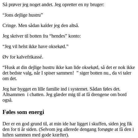
Så prøver jeg noget andet. Jeg opretter en ny bruger:
“Jons dejlige hustru”
Cringe. Men sådan kalder jeg den altså.
Jeg skriver til botten fra “hendes” konto:
“Jeg vil helst ikke have oksekød.”
Øv for kalvefrikassé.
“Husk at din dejlige hustru ikke kan lide oksekød, så det er nok ikke
det bedste valg, når I spiser sammen! ” siger botten nu., da vi taler
om det.
Jeg har bygget en lille familie ind i systemet. Sådan føles det.
Altsammen i chatten. Jeg glæder mig til at få drengene om bord
også.
Føles som energi
Der er en god grund til, at min ide har ligget i skuffen, siden jeg fik
den for ti år siden. (Selvom jeg allerede dengang forsøgte at få den i
luften sammen med gode kræfter).