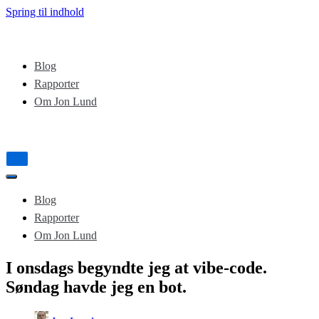
Spring til indhold
Blog
Rapporter
Om Jon Lund
Tænd/sluk
for
Tænd/sluk
navigation
for
Blog
navigation
Rapporter
Om Jon Lund
I onsdags begyndte jeg at vibe-code.
Søndag havde jeg en bot.