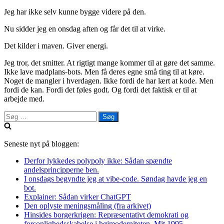
Jeg har ikke selv kunne bygge videre på den.
Nu sidder jeg en onsdag aften og får det til at virke.
Det kilder i maven. Giver energi.
Jeg tror, det smitter. At rigtigt mange kommer til at gøre det samme.
Ikke lave madplans-bots. Men få deres egne små ting til at køre.
Noget de mangler i hverdagen. Ikke fordi de har lært at kode. Men
fordi de kan. Fordi det føles godt. Og fordi det faktisk er til at
arbejde med.
Søg
efter:
Seneste nyt på bloggen:
Derfor lykkedes polypoly ikke: Sådan spændte
andelsprincipperne ben.
I onsdags begyndte jeg at vibe-code. Søndag havde jeg en
bot.
Explainer: Sådan virker ChatGPT
Den oplyste meningsmåling (fra arkivet)
Hinsides borgerkrigen: Repræsentativt demokrati og
forsonlighedsskabelse i højmoderniteten. Mit 1995