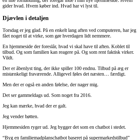
en lille forhandling, der foregår inde i min nye hjemmeside. Hvem
gider hvad. Hvem køber ind. Hvad har vi lyst til.
Djævlen i detaljen
Torsdag er jeg glad. På en enkelt lang aften ved computeren, har jeg
fået noget til at virke, som gør hverdagen lidt nemmere.
En hjemmeside der foreslår, hvad vi skal have til aften. Koblet til
tilbud. Og som familien kan reagere på. Og som rent faktisk virker.
Vildt.
Der er åbenlyst ting, der ikke spiller 100 endnu. Tilbud på æg er
mistænkeligt fraværende. Alligevel føles det næsten… færdigt.
Men der er også en anden følelse, der nager mig.
Det ser gammeldags ud. Som noget fra 2016.
Jeg kan mærke, hvad der er galt.
Jeg vender bøtten.
Hjemmesiden ryger ud. Jeg bygger det som en chatbot i stedet.
“Byg en familiemadplanschatbot baseret på supermarkedstilbud”