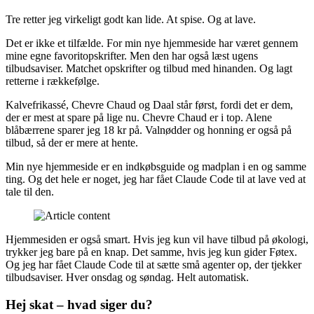
Tre retter jeg virkeligt godt kan lide. At spise. Og at lave.
Det er ikke et tilfælde. For min nye hjemmeside har været gennem
mine egne favoritopskrifter. Men den har også læst ugens
tilbudsaviser. Matchet opskrifter og tilbud med hinanden. Og lagt
retterne i rækkefølge.
Kalvefrikassé, Chevre Chaud og Daal står først, fordi det er dem,
der er mest at spare på lige nu. Chevre Chaud er i top. Alene
blåbærrene sparer jeg 18 kr på. Valnødder og honning er også på
tilbud, så der er mere at hente.
Min nye hjemmeside er en indkøbsguide og madplan i en og samme
ting. Og det hele er noget, jeg har fået Claude Code til at lave ved at
tale til den.
Hjemmesiden er også smart. Hvis jeg kun vil have tilbud på økologi,
trykker jeg bare på en knap. Det samme, hvis jeg kun gider Føtex.
Og jeg har fået Claude Code til at sætte små agenter op, der tjekker
tilbudsaviser. Hver onsdag og søndag. Helt automatisk.
Hej skat – hvad siger du?