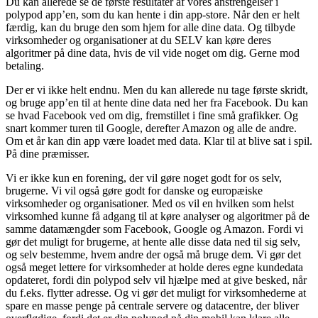
Du kan allerede se de første resultater af vores anstrengelser i
polypod app’en, som du kan hente i din app-store. Når den er helt
færdig, kan du bruge den som hjem for alle dine data. Og tilbyde
virksomheder og organisationer at du SELV kan køre deres
algoritmer på dine data, hvis de vil vide noget om dig. Gerne mod
betaling.
Der er vi ikke helt endnu. Men du kan allerede nu tage første skridt,
og bruge app’en til at hente dine data ned her fra Facebook. Du kan
se hvad Facebook ved om dig, fremstillet i fine små grafikker. Og
snart kommer turen til Google, derefter Amazon og alle de andre.
Om et år kan din app være loadet med data. Klar til at blive sat i spil.
På dine præmisser.
Vi er ikke kun en forening, der vil gøre noget godt for os selv,
brugerne. Vi vil også gøre godt for danske og europæiske
virksomheder og organisationer. Med os vil en hvilken som helst
virksomhed kunne få adgang til at køre analyser og algoritmer på de
samme datamængder som Facebook, Google og Amazon. Fordi vi
gør det muligt for brugerne, at hente alle disse data ned til sig selv,
og selv bestemme, hvem andre der også må bruge dem. Vi gør det
også meget lettere for virksomheder at holde deres egne kundedata
opdateret, fordi din polypod selv vil hjælpe med at give besked, når
du f.eks. flytter adresse. Og vi gør det muligt for virksomhederne at
spare en masse penge på centrale servere og datacentre, der bliver