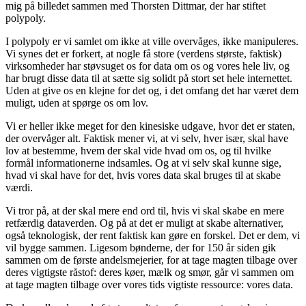
mig på billedet sammen med Thorsten Dittmar, der har stiftet
polypoly.
I polypoly er vi samlet om ikke at ville overvåges, ikke manipuleres.
Vi synes det er forkert, at nogle få store (verdens største, faktisk)
virksomheder har støvsuget os for data om os og vores hele liv, og
har brugt disse data til at sætte sig solidt på stort set hele internettet.
Uden at give os en klejne for det og, i det omfang det har været dem
muligt, uden at spørge os om lov.
Vi er heller ikke meget for den kinesiske udgave, hvor det er staten,
der overvåger alt. Faktisk mener vi, at vi selv, hver især, skal have
lov at bestemme, hvem der skal vide hvad om os, og til hvilke
formål informationerne indsamles. Og at vi selv skal kunne sige,
hvad vi skal have for det, hvis vores data skal bruges til at skabe
værdi.
Vi tror på, at der skal mere end ord til, hvis vi skal skabe en mere
retfærdig dataverden. Og på at det er muligt at skabe alternativer,
også teknologisk, der rent faktisk kan gøre en forskel. Det er dem, vi
vil bygge sammen. Ligesom bønderne, der for 150 år siden gik
sammen om de første andelsmejerier, for at tage magten tilbage over
deres vigtigste råstof: deres køer, mælk og smør, går vi sammen om
at tage magten tilbage over vores tids vigtiste ressource: vores data.