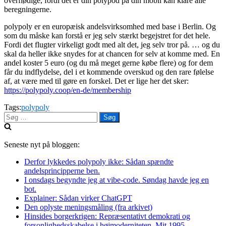
overflødige, fordi det er din polypod på din mobil kan klare alle
beregningerne.
polypoly er en europæisk andelsvirksomhed med base i Berlin. Og
som du måske kan forstå er jeg selv stærkt begejstret for det hele.
Fordi det flugter virkeligt godt med alt det, jeg selv tror på. … og du
skal da heller ikke snydes for at chancen for selv at komme med. En
andel koster 5 euro (og du må meget gerne købe flere) og for dem
får du indflydelse, del i et kommende overskud og den rare følelse
af, at være med til gøre en forskel. Det er lige her det sker:
https://polypoly.coop/en-de/membership
Tags:
polypoly
Søg
efter:
Seneste nyt på bloggen:
Derfor lykkedes polypoly ikke: Sådan spændte
andelsprincipperne ben.
I onsdags begyndte jeg at vibe-code. Søndag havde jeg en
bot.
Explainer: Sådan virker ChatGPT
Den oplyste meningsmåling (fra arkivet)
Hinsides borgerkrigen: Repræsentativt demokrati og
forsonlighedsskabelse i højmoderniteten. Mit 1995