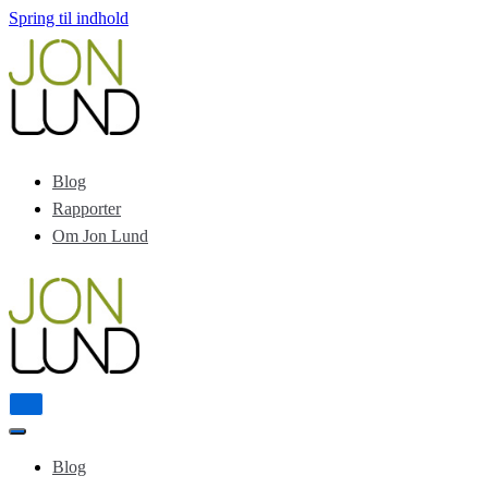
Spring til indhold
Blog
Rapporter
Om Jon Lund
Tænd/sluk
for
Tænd/sluk
navigation
for
Blog
navigation